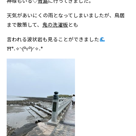
神様もいる♡
青島
に行ってきました。
天気があいにくの雨となってしまいましたが、鳥居
まで散策して、
鬼の洗濯板
とも
言われる波状岩も見ることができました
⛩°˖✧◝(⁰▿⁰)◜✧˖°