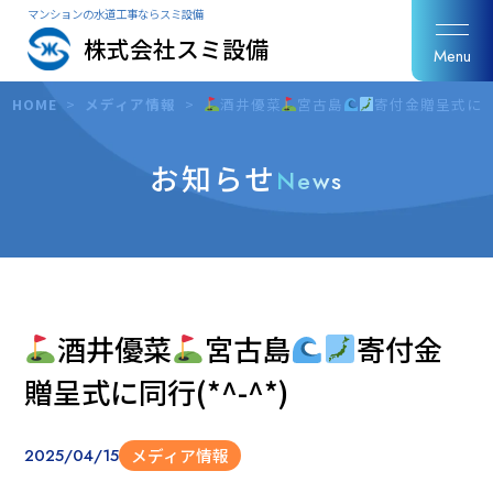
マンションの水道工事ならスミ設備
株式会社スミ設備
Menu
HOME
>
メディア情報
>
酒井優菜
宮古島
寄付金贈呈式に同行
お知らせ
News
酒井優菜
宮古島
寄付金
贈呈式に同行(*^-^*)
2025/04/15
メディア情報