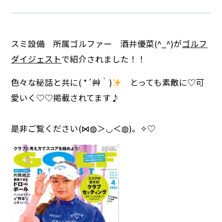
スミ設備 所属ゴルファー 酒井優菜(^_^)が
ゴルフ
ダイジェスト
で紹介されました！！
色々な秘話と共に( *´艸｀)
とっても素敵に♡可
愛いく♡♡掲載されてます♪
是非ご覧ください(⋈◍＞◡＜◍)。✧♡