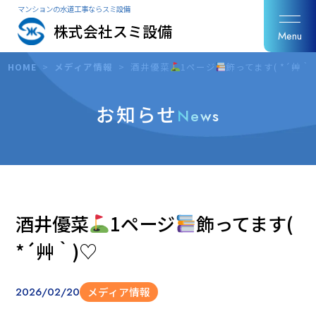
マンションの水道工事ならスミ設備
株式会社スミ設備
Menu
HOME
>
メディア情報
>
酒井優菜
1ページ
飾ってます( *´艸｀
お知らせ
News
酒井優菜
1ページ
飾ってます(
*´艸｀)♡
2026/02/20
メディア情報