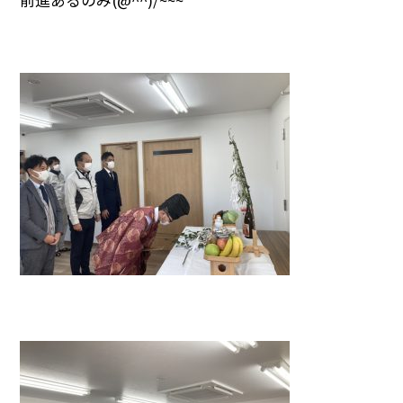
前進あるのみ(@^^)/~~~