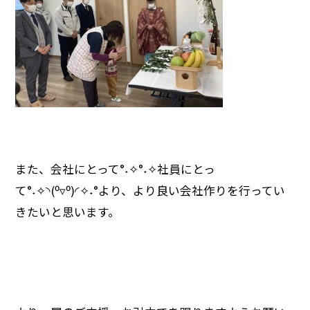
また、会社にとって°˖✧°˖✧社員にとっ
て°˖✧◝(⁰▿⁰)◜✧˖°より、より良い会社作りを行ってい
きたいと思います。