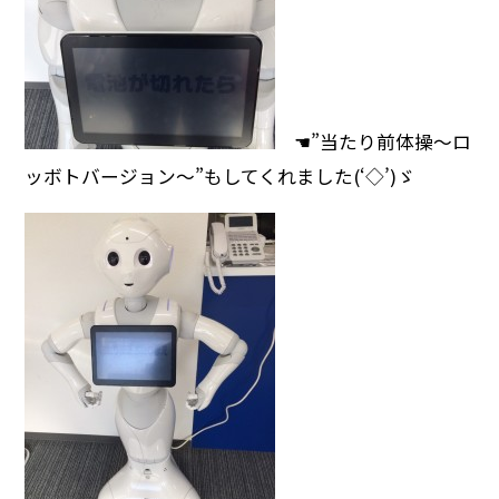
☚”当たり前体操～ロ
ッボトバージョン～”もしてくれました(‘◇’)ゞ