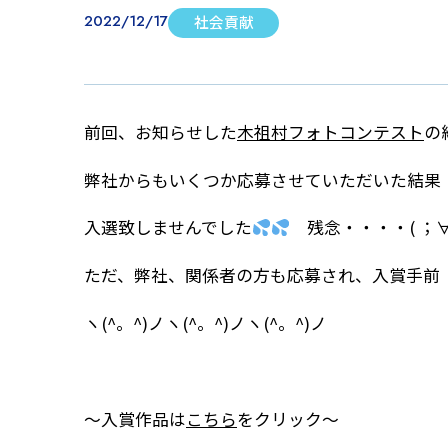
2022/12/17
社会貢献
前回、お知らせした
木祖村フォトコンテスト
の
弊社からもいくつか応募させていただいた結果
入選致しませんでした
残念・・・・( ；∀
ただ、弊社、関係者の方も応募され、入賞手前
ヽ(^。^)ノヽ(^。^)ノヽ(^。^)ノ
～入賞作品は
こちら
をクリック～