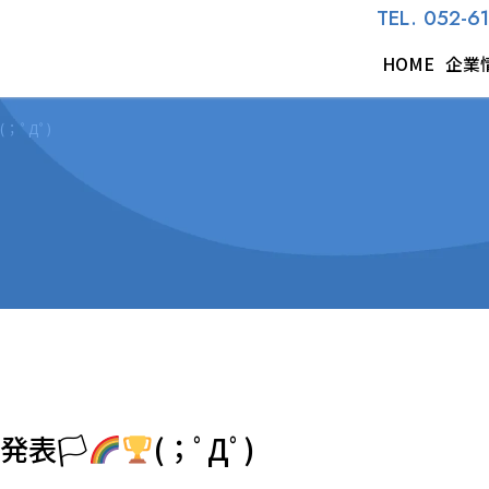
TEL. 052-6
HOME
企業
(；ﾟДﾟ)
表🏳‍
(；ﾟДﾟ)