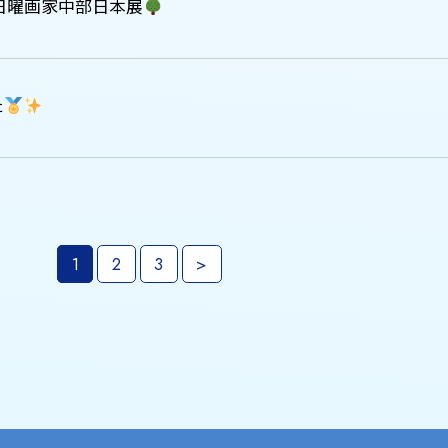
国日曜画家中部日本展
た
1
2
3
>