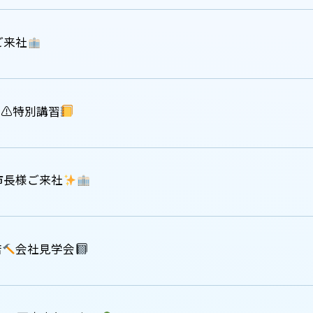
ご来社
帯⚠特別講習
市長様ご来社
店
会社見学会