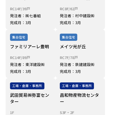
RC14F/39戸
RC8F/62戸
発注者：㈱七番組
発注者：村中建設㈱
完成月：3月
完成月：3月
集合住宅
集合住宅
ファミリアーレ豊明
メイツ光が丘
RC14F/89戸
RC7F/78戸
発注者：東洋建設㈱
発注者：鉄建建設㈱
完成月：3月
完成月：3月
工場・倉庫・事務所
工場・倉庫・事務所
武田貿易㈱弥富セン
昌和物産物流センタ
ター
ー
1F
S3F・2F