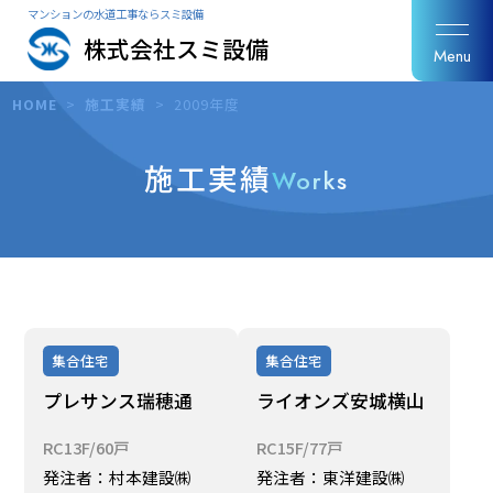
マンションの水道工事ならスミ設備
株式会社スミ設備
Menu
HOME
>
施工実績
>
2009年度
施工実績
Works
集合住宅
集合住宅
プレサンス瑞穂通
ライオンズ安城横山
RC13F/60戸
RC15F/77戸
発注者：村本建設㈱
発注者：東洋建設㈱