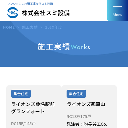
マンションの水道工事ならスミ設備
株式会社スミ設備
Menu
HOME
>
施工実績
>
2019年度
施工実績
Works
集合住宅
集合住宅
ライオンズ桑名駅前
ライオンズ瓢箪山
グランフォート
RC13F/175戸
RC15F/145戸
発注者：㈱長谷工Co.