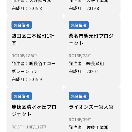
発注者：大井建設㈱
発注者：大鉄工業㈱
完成月：2019.8
完成月：2019.8
集合住宅
集合住宅
熱田区三本松町1計
桑名市駅元町プロジ
画
ェクト
RC10F/186戸
RC15F/28戸
発注者：㈱長谷工コー
発注者：㈱長瀬組
ポレーション
完成月：2020.1
完成月：2019.9
集合住宅
集合住宅
瑞穂区清水ヶ丘プロ
ライオンズ一宮大宮
ジェクト
RC14F/39戸
RC3F・10F/117戸
発注者：佐藤工業㈱