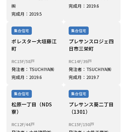
㈱
完成月：2019.6
完成月：2019.5
集合住宅
集合住宅
ポレスター大垣藤江
プレサンスロジェ四
町
日市三栄町
RC15F/58戸
RC14F/39戸
発注者：TSUCHIYA㈱
発注者：TSUCHIYA㈱
完成月：2019.6
完成月：2019.7
集合住宅
集合住宅
松原一丁目（NDS
プレサンス葵二丁目
寮）
（1301）
RC12F/44戸
RC15F/150戸